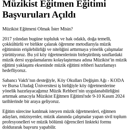
Müzikist Eğitmen Eğitimi
Başvuruları Açıldı
Müzikist Eğitmeni Olmak İster Misin?
2017 yılından bugüne topluluk ve hak odaklı, doğa temelli,
çokkültürlü ve birlikte çalarak öğrenme metodlarıyla müzik
eğitiminin erişilebilirliği ve niteliğini arttırmaya yönelik çalışmalar
yürütüyoruz. Bu yıl köy öğretmenlerinin birleştirilmiş sınıflardaki
müzik dersi uygulamalarını kolaylaştırması adına Müzikist’in müzik
eğitimi yaklaşımı ekseninde müzik eğitimi rehberi hazırlamayı
hedefliyoruz.
Sabancı Vakfı’nın desteğiyle, Köy Okulları Değişim Ağı - KODA
ve Bursa Uludağ Üniversitesi iş birliğiyle köy öğretmenlerine
yönelik hazırlayacağımız Müzik Rehberi’nin uygulanabilirliğini
artırmak amacıyla Müzikist Eğitmen Eğitimi'nde 9-10 Kasım 2024
tarihlerinde bir araya geliyoruz.
Eğitim sürecine katılmak isteyen müzik öğretmenleri, eğitmen
adayları, müzisyenler, müzik alanında çalışmalar yapan sivil toplum
profesyonelleri ve müzik bölümü öğrencileri linkteki formu
doldurarak başvuru yapabilir.