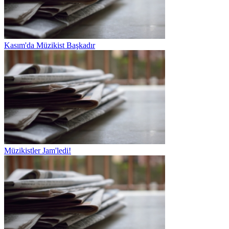
Kasım'da Müzikist Başkadır
Müzikistler Jam'ledi!