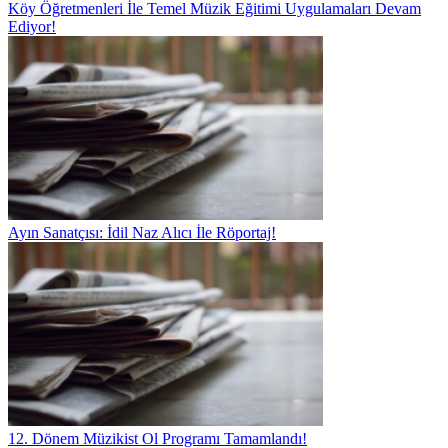
Köy Öğretmenleri İle Temel Müzik Eğitimi Uygulamaları Devam
Ediyor!
Ayın Sanatçısı: İdil Naz Alıcı İle Röportaj!
12. Dönem Müzikist Ol Programı Tamamlandı!