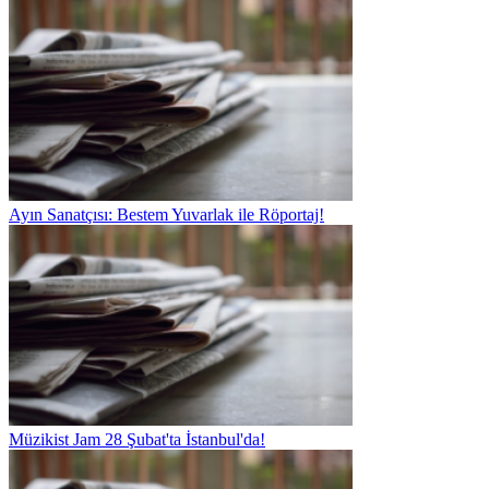
Ayın Sanatçısı: Bestem Yuvarlak ile Röportaj!
Müzikist Jam 28 Şubat'ta İstanbul'da!