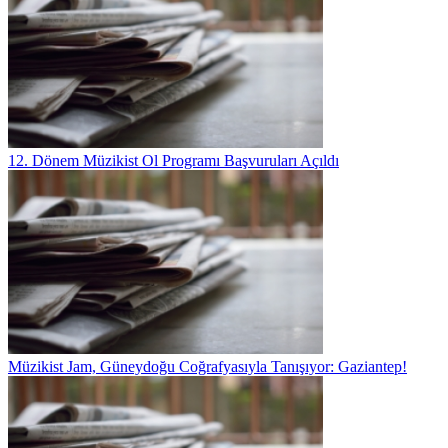
12. Dönem Müzikist Ol Programı Başvuruları Açıldı
Müzikist Jam, Güneydoğu Coğrafyasıyla Tanışıyor: Gaziantep!