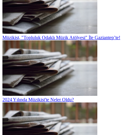
Müzikist, "Topluluk Odaklı Müzik Atölyesi" İle Gaziantep’te!
2024 Yılında Müzikist'te Neler Oldu?