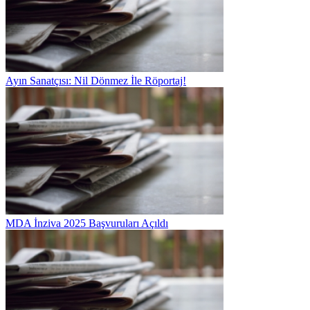
Ayın Sanatçısı: Nil Dönmez İle Röportaj!
MDA İnziva 2025 Başvuruları Açıldı