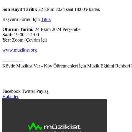
Son Kayıt Tarihi:
22 Ekim 2024 saat 18:00'e kadar.
Başvuru Formu İçin
Tıkla
Oturum Tarihi:
24 Ekim 2024 Perşembe
Saat:
19:00 - 21:00
Yer:
Zoom (Çevrim İçi)
www.muzikist.org
--------------
Köyde Müzikist Var - Köy Öğretmenleri İçin Müzik Eğitimi Rehberi Pr
Facebook
Twitter
Paylaş
Haberler