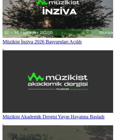
Müzikist İnziva 2026 Başvuruları Açıldı
Müzikist Akademik Dergisi Yayın Hayatına Başladı