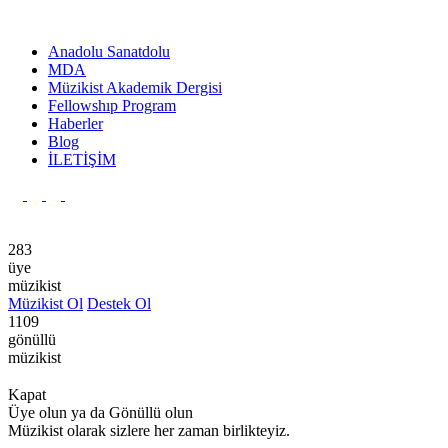
Anadolu Sanatdolu
MDA
Müzikist Akademik Dergisi
Fellowshıp Program
Haberler
Blog
İLETİŞİM
Ana Sayfa
Anadolu Sanatdolu
Yayınlar
Kurumsal
Hakkı
283
üye
müzikist
Müzikist Ol
Destek Ol
1109
gönüllü
müzikist
Kapat
Üye olun ya da Gönüllü olun
Müzikist olarak sizlere her zaman birlikteyiz.