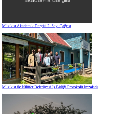
Müzikist Akademik Dergisi 2. Sayı Çağrısı
Müzikist ile Nilüfer Belediyesi İş Birliği Protokolü İmzaladı