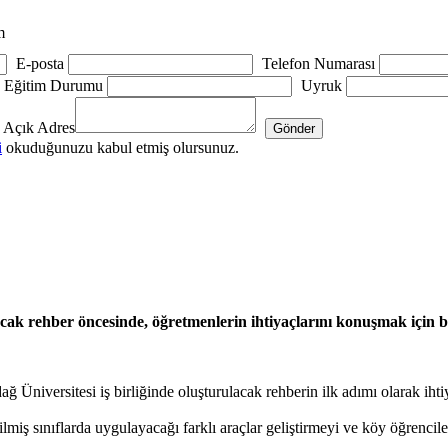
m
E-posta
Telefon Numarası
Eğitim Durumu
Uyruk
Açık Adres
i
okuduğunuzu kabul etmiş olursunuz.
anacak rehber öncesinde, öğretmenlerin ihtiyaçlarını konuşmak için b
niversitesi iş birliğinde oluşturulacak rehberin ilk adımı olarak ihti
ilmiş sınıflarda uygulayacağı farklı araçlar geliştirmeyi ve köy öğrencil