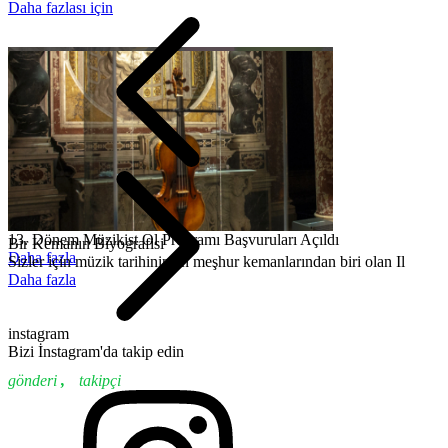
Daha fazlası için
13. Dönem Müzikist Ol Programı Başvuruları Açıldı
Bir Kemanın Biyografisi
Daha fazla
Sizler için müzik tarihinin en meşhur kemanlarından biri olan Il
Daha fazla
instagram
Bizi İnstagram'da takip edin
gönderi
,
takipçi