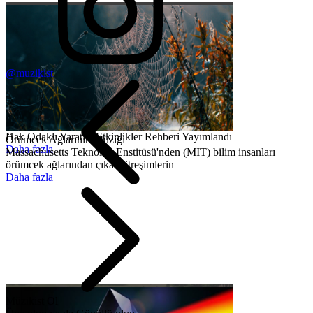
@muzikist
Hak Odaklı Yaratıcı Etkinlikler Rehberi Yayımlandı
Örümcek Ağlarının Müziği
Daha fazla
Massachusetts Teknoloji Enstitüsü'nden (MIT) bilim insanları
örümcek ağlarından çıkan titreşimlerin
Daha fazla
Müzikist Ol