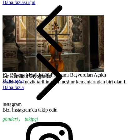
Daha fazlası için
13. Dönem Müzikist Ol Programı Başvuruları Açıldı
Bir Kemanın Biyografisi
Daha fazla
Sizler için müzik tarihinin en meşhur kemanlarından biri olan Il
Daha fazla
instagram
Bizi İnstagram'da takip edin
gönderi
,
takipçi