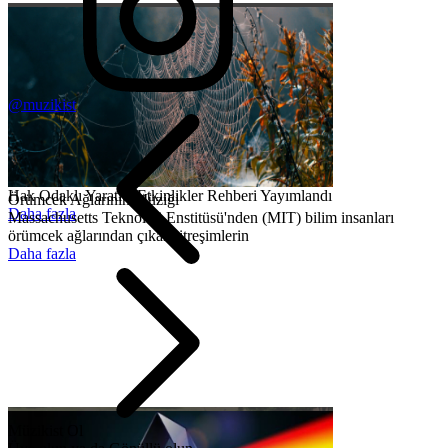
@muzikist
Hak Odaklı Yaratıcı Etkinlikler Rehberi Yayımlandı
Örümcek Ağlarının Müziği
Daha fazla
Massachusetts Teknoloji Enstitüsü'nden (MIT) bilim insanları
örümcek ağlarından çıkan titreşimlerin
Daha fazla
Müzikist Ol