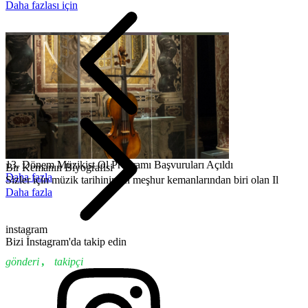
Daha fazlası için
13. Dönem Müzikist Ol Programı Başvuruları Açıldı
Bir Kemanın Biyografisi
Daha fazla
Sizler için müzik tarihinin en meşhur kemanlarından biri olan Il
Daha fazla
instagram
Bizi İnstagram'da takip edin
gönderi
,
takipçi