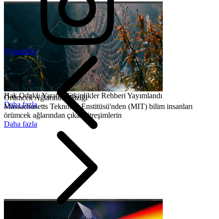
@muzikist
Hak Odaklı Yaratıcı Etkinlikler Rehberi Yayımlandı
Örümcek Ağlarının Müziği
Daha fazla
Massachusetts Teknoloji Enstitüsü'nden (MIT) bilim insanları
örümcek ağlarından çıkan titreşimlerin
Daha fazla
Müzikist Ol