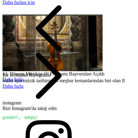
Daha fazlası için
13. Dönem Müzikist Ol Programı Başvuruları Açıldı
Bir Kemanın Biyografisi
Daha fazla
Sizler için müzik tarihinin en meşhur kemanlarından biri olan Il
Daha fazla
instagram
Bizi İnstagram'da takip edin
gönderi
,
takipçi