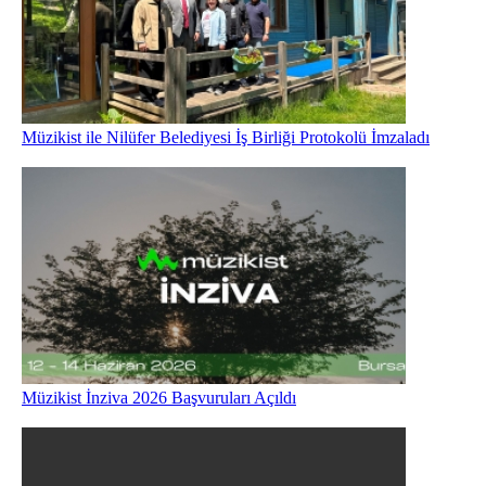
Müzikist ile Nilüfer Belediyesi İş Birliği Protokolü İmzaladı
Müzikist İnziva 2026 Başvuruları Açıldı