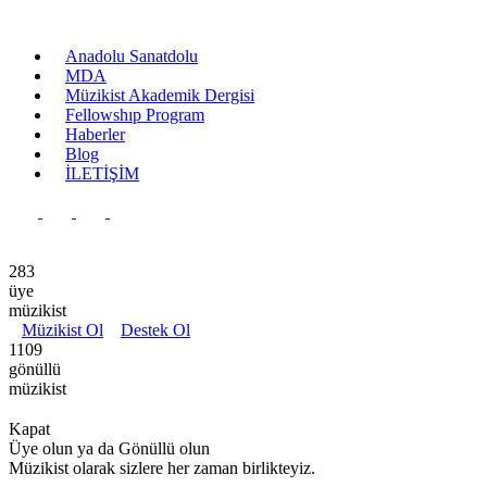
Anadolu Sanatdolu
MDA
Müzikist Akademik Dergisi
Fellowshıp Program
Haberler
Blog
İLETİŞİM
Ana Sayfa
Anadolu Sanatdolu
Yayınlar
Kurumsal
283
üye
müzikist
Müzikist Ol
Destek Ol
1109
gönüllü
müzikist
Kapat
Üye olun ya da Gönüllü olun
Müzikist olarak sizlere her zaman birlikteyiz.