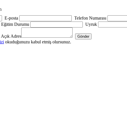
m
E-posta
Telefon Numarası
Eğitim Durumu
Uyruk
Açık Adres
zi
okuduğunuzu kabul etmiş olursunuz.